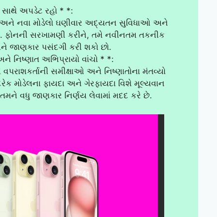
સાથે અપડેટ રહો * *:
, અને નવા મોડેલો ઘણીવાર અદ્યતન સુવિધાઓ અને
ે છે. ફોનની સરખામણી કરીને, તમે નવીનતમ તકનીક
ને જાણકાર પસંદગી કરી શકો છો.
અને નિષ્ણાત અભિપ્રાયો વાંચો * *:
પરાશકર્તાની સમીક્ષાઓ અને નિષ્ણાતોના મંતવ્યો
દરેક મોડેલના ફાયદા અને ગેરફાયદા વિશે મૂલ્યવાન
 તમને વધુ જાણકાર નિર્ણય લેવામાં મદદ કરે છે.