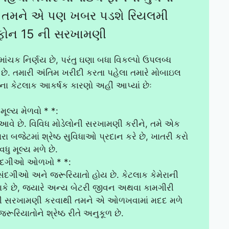
ે તમને એ પણ ખબર પડશે રિયલમી
ફોન 15 ની સરખામણી
ચક નિર્ણય છે, પરંતુ ઘણા બધા વિકલ્પો ઉપલબ્ધ
યક છે. તમારી અંતિમ ખરીદી કરતા પહેલા તમારે મોબાઇલ
ના કેટલાક આકર્ષક કારણો અહીં આપ્યાં છેઃ
ઠ મૂલ્ય મેળવો * *:
 આવે છે. વિવિધ મોડેલોની સરખામણી કરીને, તમે એક
ા બજેટમાં શ્રેષ્ઠ સુવિધાઓ પ્રદાન કરે છે, ખાતરી કરો
વધુ મૂલ્ય મળે છે.
સંદગીઓ ઓળખો * *:
સંદગીઓ અને જરૂરિયાતો હોય છે. કેટલાક કેમેરાની
શકે છે, જ્યારે અન્ય બેટરી જીવન અથવા કામગીરી
ોનની સરખામણી કરવાથી તમને એ ઓળખવામાં મદદ મળે
રૂરિયાતોને શ્રેષ્ઠ રીતે અનુકૂળ છે.