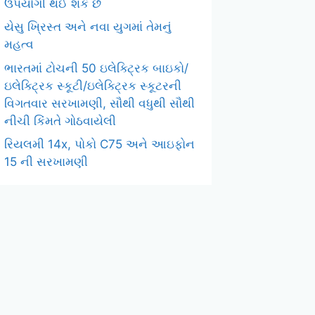
ઉપયોગી થઈ શકે છે
યેસુ ખ્રિસ્ત અને નવા યુગમાં તેમનું
મહત્વ
ભારતમાં ટોચની 50 ઇલેક્ટ્રિક બાઇકો/
ઇલેક્ટ્રિક સ્કૂટી/ઇલેક્ટ્રિક સ્કૂટરની
વિગતવાર સરખામણી, સૌથી વધુથી સૌથી
નીચી કિંમતે ગોઠવાયેલી
રિયલમી 14x, પોકો C75 અને આઇફોન
15 ની સરખામણી