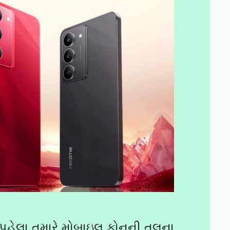
પહેલા તમારે મોબાઇલ ફોનની તુલના