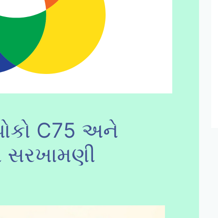
પોકો C75 અને
ી સરખામણી