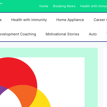
ati
Home
Breaking News
Health with immu
s
Health with immunity
Home Appliance
Career 
evelopment Coaching
Motivational Stories
Auto