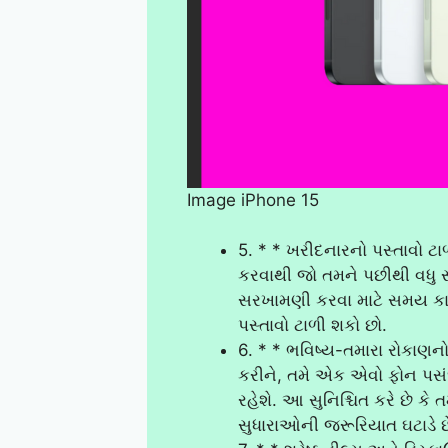
Image iPhone 15
5. * * ખરીદનારનો પસ્તાવો ટા
કરવાથી જો તમને પછીથી વધુ સા
સરખામણી કરવા માટે સમય કાઢીન
પસ્તાવો ટાળી શકો છો.
6. * * ભવિષ્ય-તમારા રોકાણન
કરીને, તમે એક એવો ફોન પસંદ 
રહેશે. આ સુનિશ્ચિત કરે છે કે ત
સુધારાઓની જરૂરિયાત ઘટાડે છ