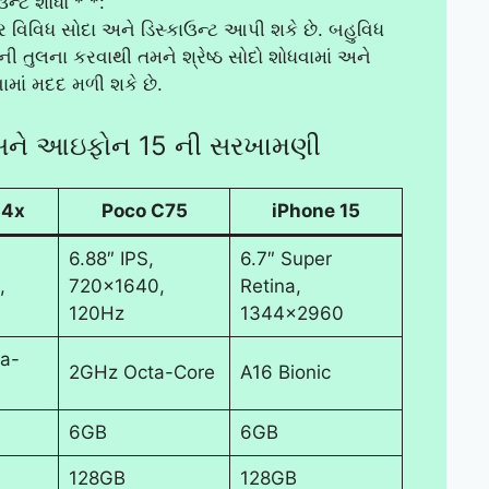
ાઉન્ટ શોધો * *:
ર વિવિધ સોદા અને ડિસ્કાઉન્ટ આપી શકે છે. બહુવિધ
ી તુલના કરવાથી તમને શ્રેષ્ઠ સોદો શોધવામાં અને
ામાં મદદ મળી શકે છે.
 અને આઇફોન 15 ની સરખામણી
14x
Poco C75
iPhone 15
6.88″ IPS,
6.7″ Super
,
720×1640,
Retina,
120Hz
1344×2960
a-
2GHz Octa-Core
A16 Bionic
6GB
6GB
128GB
128GB