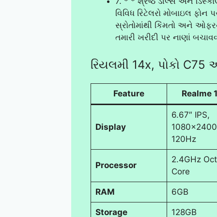
7. * * શ્રેષ્ઠ ડીલ્સ અને ડિસ્ક
વિવિધ રિટેલરો મોબાઇલ ફોન પ
સ્રોતોમાંથી કિંમતો અને ઓફરન
તમારી ખરીદી પર નાણાં બચાવવ
રિયલમી 14x, પોકો C75
Feature
Realme 
6.67″ IPS,
Display
1080×2400
120Hz
2.4GHz Oct
Processor
Core
RAM
6GB
Storage
128GB