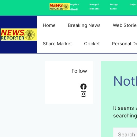
Skip
English
Bengali
Telugu
Gujar
Marathi
Tamil
Hindi
to
content
Home
Breaking News
Web Storie
Share Market
Cricket
Personal D
Follow
Not
Facebook
Instagram
It seems 
searching
Search