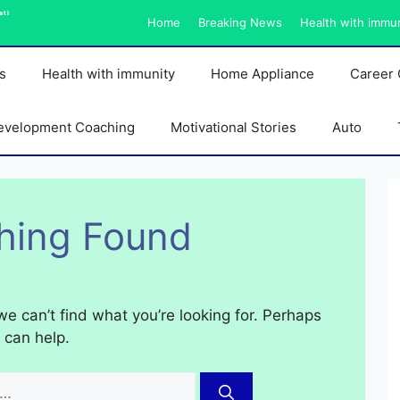
ati
Home
Breaking News
Health with immu
s
Health with immunity
Home Appliance
Career 
evelopment Coaching
Motivational Stories
Auto
hing Found
we can’t find what you’re looking for. Perhaps
 can help.