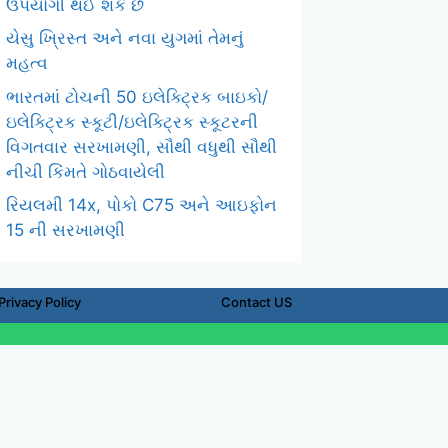
ઉપયોગી થઈ શકે છે
યેસુ ખ્રિસ્ત અને નવા યુગમાં તેમનું
મહત્વ
ભારતમાં ટોચની 50 ઇલેક્ટ્રિક બાઇકો/
ઇલેક્ટ્રિક સ્કૂટી/ઇલેક્ટ્રિક સ્કૂટરની
વિગતવાર સરખામણી, સૌથી વધુથી સૌથી
નીચી કિંમતે ગોઠવાયેલી
રિયલમી 14x, પોકો C75 અને આઇફોન
15 ની સરખામણી
Privacy Policy
Contact US