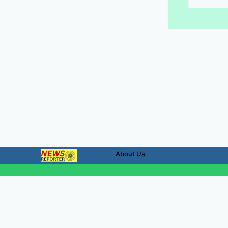
for:
About Us